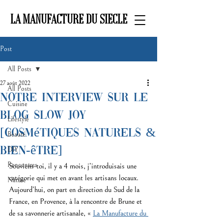
LA MANUFACTURE DU SIECLE
Post
All Posts
27 août 2022
All Posts
Notre interview sur le
Cuisine
blog Slow Joy
Lifestyle
[cosmétiques naturels &
Beauté
bien-être]
DIY
Rencontres
Souviens-toi, il y a 4 mois, j’introduisais une 
catégorie qui met en avant les artisans locaux. 
Nature
Aujourd’hui, on part en direction du Sud de la 
France, en Provence, à la rencontre de Brune et 
de sa savonnerie artisanale, « 
La Manufacture du 