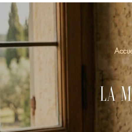
Accue
LA 