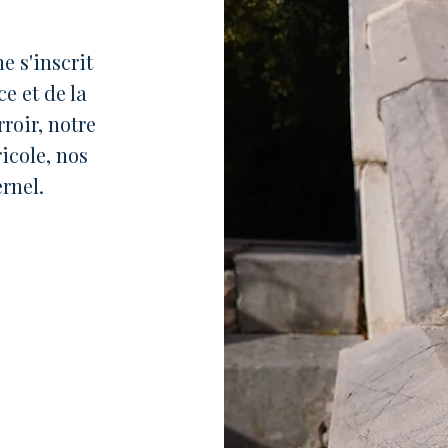
e s'inscrit
e et de la
roir, notre
icole, nos
rnel.