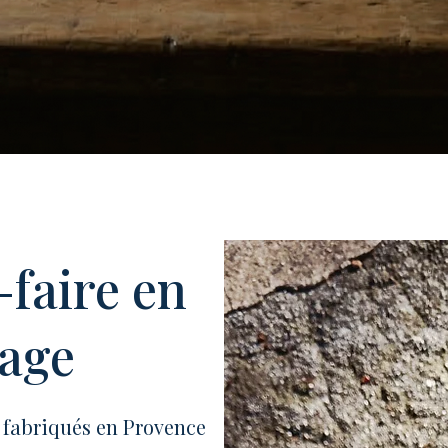
-faire en
tage
 fabriqués en Provence