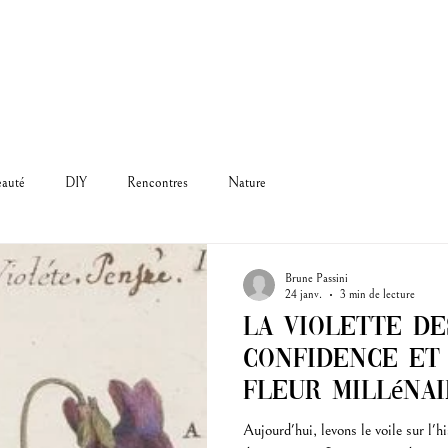
eauté
DIY
Rencontres
Nature
Brune Passini
24 janv.
3 min de lecture
La Violette des
Confidence et
Fleur Millénai
Aujourd'hui, levons le voile sur l'hi