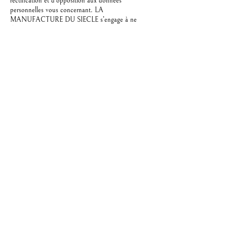
rectification et d’opposition aux données
personnelles vous concernant. LA
MANUFACTURE DU SIECLE s’engage à ne
divulguer sous aucun prétexte les informations que
vous nous communiquez et s'engage à respecter
leur confidentialité.
La manufacture du siecle
Menu
Blog
Professionnels